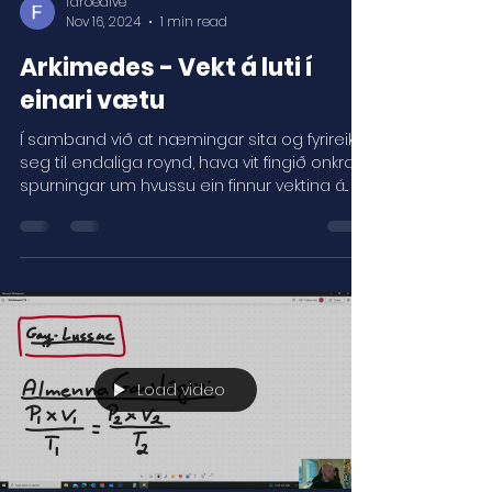
faroedive
Nov 16, 2024
1 min read
Arkimedes - Vekt á luti í
einari vætu
Í samband við at næmingar sita og fyrireika
seg til endaliga roynd, hava vit fingið onkrar
spurningar um hvussu ein finnur vektina á...
Load video