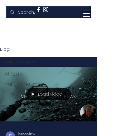
Faroe Dive
Blog
Vinnukaving
All Posts
Vinnukaving
Load video
faroedive