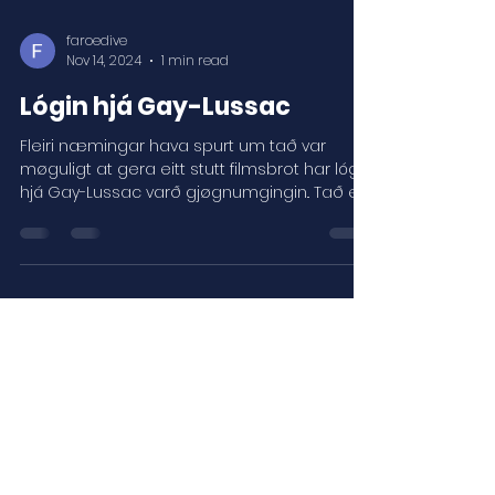
faroedive
Nov 14, 2024
1 min read
Lógin hjá Gay-Lussac
Fleiri næmingar hava spurt um tað var
møguligt at gera eitt stutt filmsbrot har lógin
hjá Gay-Lussac varð gjøgnumgingin.. Tað er
hervið...