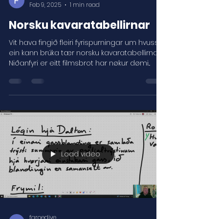
Feb 9, 2025
1 min read
Norsku kavaratabellirnar
Vit hava fingið fleiri fyrispurningar um hvussu
ein kann brúka tær norsku kavaratabellirnar.
Niðanfyri er eitt filmsbrot har nøkur dømi...
Load video
faroedive