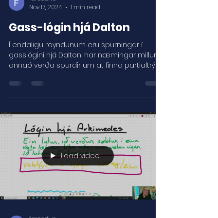
Nov 17, 2024
1 min read
Gass-lógin hjá Dalton
Í endaligu royndunum eru spurningar í
gasslógini hjá Dalton, har næmingar millum
annað verða spurdir um at finna partialtrýsti
á ávísum...
Load video